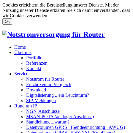
Cookies erleichtern die Bereitstellung unserer Dienste. Mit der
Nutzung unserer Dienste erklären Sie sich damit einverstanden, dass
wir Cookies verwenden.
Ok
Home
Über uns
Portfolio
Referenzen
Kontakt
Service
Notstrom für Router
Fritzboxen im Vergleich
Download
Digitalisierung ...ein Leuchtturm?
SIP-Meldungen
Rund um IP
NGN-Anschlüsse
MSAN-POTS (analoger Anschluss)
Standleitung ...warum?
Datenvolumen GPRS - [Sendeeinrichtung - AWUG)
Datenvolumen GPRS - NSZ/NSL (Empfänger)