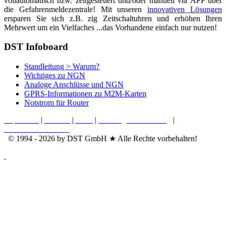
vollautomatisch bzw. zeitgesteuert und/oder manuell via APP über
die Gefahrenmeldezentrale! Mit unseren
innovativen Lösungen
ersparen Sie sich z.B. zig Zeitschaltuhren und erhöhen Ihren
Mehrwert um ein Vielfaches ...das Vorhandene einfach nur nutzen!
DST Infoboard
Standleitung > Warum?
Wichtiges zu NGN
Analoge Anschlüsse und NGN
GPRS-Informationen zu M2M-Karten
Notstrom für Router
Impressum
|
Kontakt
|
AGB
|
Nutzungsvereinbarung
|
Datenschutzerklärung
© 1994 - 2026 by DST GmbH ★ Alle Rechte vorbehalten!