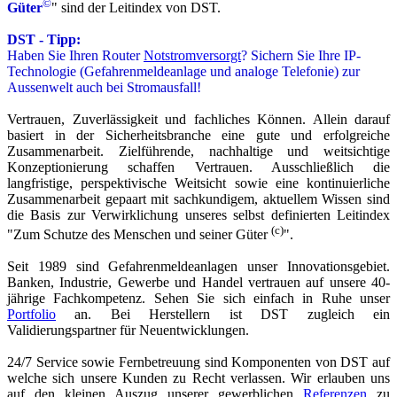
©
Güter
" sind der Leitindex von DST.
DST - Tipp:
Haben Sie Ihren Router
Notstromversorgt
? Sichern Sie Ihre IP-
Technologie (Gefahrenmeldeanlage und analoge Telefonie) zur
Aussenwelt auch bei Stromausfall!
Vertrauen, Zuverlässigkeit und fachliches Können. Allein darauf
basiert in der Sicherheitsbranche eine gute und erfolgreiche
Zusammenarbeit. Zielführende, nachhaltige und weitsichtige
Konzeptionierung schaffen Vertrauen. Ausschließlich die
langfristige, perspektivische Weitsicht sowie eine kontinuierliche
Zusammenarbeit gepaart mit sachkundigem, aktuellem Wissen sind
die Basis zur Verwirklichung unseres selbst definierten Leitindex
(c)
"Zum Schutze des Menschen und seiner Güter
".
Seit 1989 sind Gefahrenmeldeanlagen unser Innovationsgebiet.
Banken, Industrie, Gewerbe und Handel vertrauen auf unsere 40-
jährige Fachkompetenz. Sehen Sie sich einfach in Ruhe unser
Portfolio
an. Bei Herstellern ist DST zugleich ein
Validierungspartner für Neuentwicklungen.
24/7 Service sowie Fernbetreuung sind Komponenten von DST auf
welche sich unsere Kunden zu Recht verlassen. Wir erlauben uns
auf den kleinen Auszug unserer
gewerblichen
Referenzen
zu