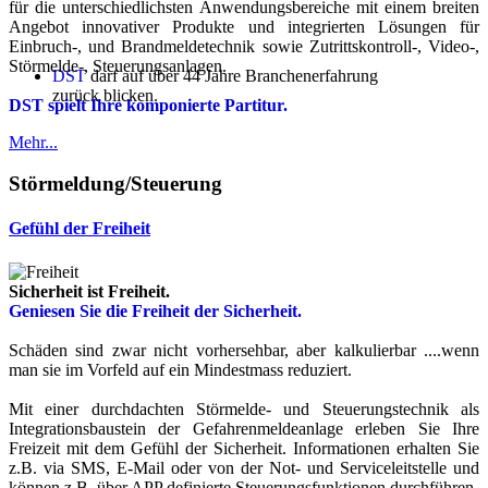
für die unterschiedlichsten Anwendungsbereiche mit einem breiten
Angebot innovativer Produkte und integrierten Lösungen für
Einbruch-, und Brandmeldetechnik sowie Zutrittskontroll-, Video-,
Störmelde-, Steuerungsanlagen.
DST
darf auf über 44 Jahre Branchenerfahrung
zurück blicken.
DST spielt Ihre komponierte Partitur.
Mehr...
Störmeldung/Steuerung
Gefühl der Freiheit
Sicherheit ist Freiheit.
Geniesen Sie die Freiheit der Sicherheit.
Schäden sind zwar nicht vorhersehbar, aber kalkulierbar ....wenn
man sie im Vorfeld auf ein Mindestmass reduziert.
Mit einer durchdachten Störmelde- und Steuerungstechnik als
Integrationsbaustein der Gefahrenmeldeanlage erleben Sie Ihre
Freizeit mit dem Gefühl der Sicherheit. Informationen erhalten Sie
z.B. via SMS, E-Mail oder von der Not- und Serviceleitstelle und
können z.B. über APP definierte Steuerungsfunktionen durchführen.