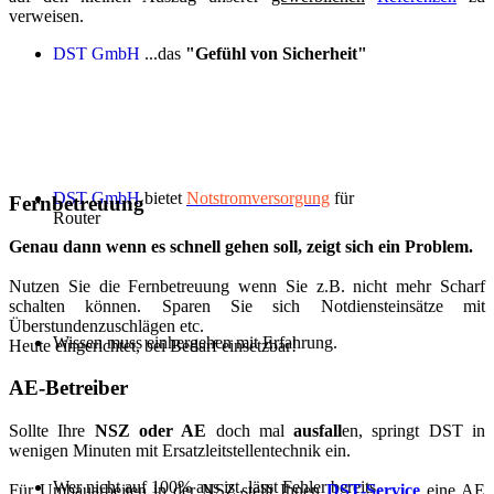
verweisen.
DST GmbH
...das
"Gefühl von Sicherheit"
DST GmbH
bietet
Notstromversorgung
für
Fernbetreuung
Router
Genau dann wenn es schnell gehen soll, zeigt sich ein Problem.
Nutzen Sie die Fernbetreuung wenn Sie z.B. nicht mehr Scharf
schalten können. Sparen Sie sich Notdiensteinsätze mit
Überstundenzuschlägen etc.
Wissen muss einhergehen mit Erfahrung.
Heute eingerichtet, bei Bedarf einsetzbar!
AE-Betreiber
Sollte Ihre
NSZ oder AE
doch mal
ausfall
en, springt DST in
wenigen Minuten mit Ersatzleitstellentechnik ein.
Wer nicht auf 100% aus ist, lässt Fehler bereits
Für Umbauarbeiten in der NSZ stellt Ihnen
DST-Service
eine AE