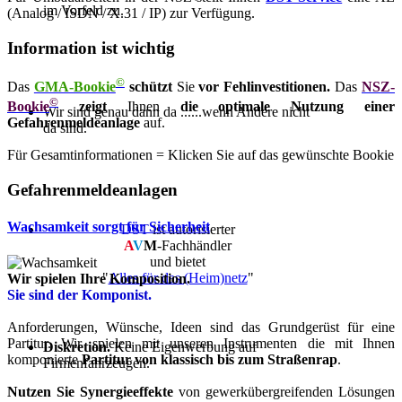
im Vorfeld zu.
(Analog / ISDN / X.31 / IP) zur Verfügung.
Information ist wichtig
©
Das
GMA-Bookie
schützt
Sie
vor Fehlinvestitionen.
Das
NSZ-
©
Bookie
zeigt
Ihnen
die optimale Nutzung einer
Wir sind genau dann da ......wenn Andere nicht
Gefahrenmeldeanlage
auf.
da sind.
Für Gesamtinformationen = Klicken Sie auf das gewünschte Bookie
Gefahrenmeldeanlagen
Wachsamkeit sorgt für Sicherheit
DST
ist autorisierter
A
V
M
-Fachhändler
und bietet
"
Alles für das (Heim)netz
"
Wir spielen Ihre Komposition.
Sie sind der Komponist.
Anforderungen, Wünsche, Ideen sind das Grundgerüst für eine
Partitur. Wir spielen mit unseren Instrumenten die mit Ihnen
Diskretion.
Keine Eigenwerbung auf
komponierte
Partitur von klassisch bis zum Straßenrap
.
Firmenfahrzeugen.
Nutzen Sie Synergieeffekte
von gewerkübergreifenden Lösungen