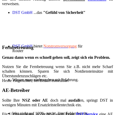
verweisen.
DST GmbH
...das
"Gefühl von Sicherheit"
DST GmbH
bietet
Notstromversorgung
für
Fernbetreuung
Router
Genau dann wenn es schnell gehen soll, zeigt sich ein Problem.
Nutzen Sie die Fernbetreuung wenn Sie z.B. nicht mehr Scharf
schalten können. Sparen Sie sich Notdiensteinsätze mit
Überstundenzuschlägen etc.
Wissen muss einhergehen mit Erfahrung.
Heute eingerichtet, bei Bedarf einsetzbar!
AE-Betreiber
Sollte Ihre
NSZ oder AE
doch mal
ausfall
en, springt DST in
wenigen Minuten mit Ersatzleitstellentechnik ein.
Wer nicht auf 100% aus ist, lässt Fehler bereits
Für Umbauarbeiten in der NSZ stellt Ihnen
DST-Service
eine AE