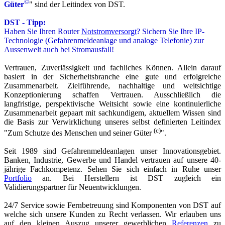
©
Güter
" sind der Leitindex von DST.
DST - Tipp:
Haben Sie Ihren Router
Notstromversorgt
? Sichern Sie Ihre IP-
Technologie (Gefahrenmeldeanlage und analoge Telefonie) zur
Aussenwelt auch bei Stromausfall!
Vertrauen, Zuverlässigkeit und fachliches Können. Allein darauf
basiert in der Sicherheitsbranche eine gute und erfolgreiche
Zusammenarbeit. Zielführende, nachhaltige und weitsichtige
Konzeptionierung schaffen Vertrauen. Ausschließlich die
langfristige, perspektivische Weitsicht sowie eine kontinuierliche
Zusammenarbeit gepaart mit sachkundigem, aktuellem Wissen sind
die Basis zur Verwirklichung unseres selbst definierten Leitindex
(c)
"Zum Schutze des Menschen und seiner Güter
".
Seit 1989 sind Gefahrenmeldeanlagen unser Innovationsgebiet.
Banken, Industrie, Gewerbe und Handel vertrauen auf unsere 40-
jährige Fachkompetenz. Sehen Sie sich einfach in Ruhe unser
Portfolio
an. Bei Herstellern ist DST zugleich ein
Validierungspartner für Neuentwicklungen.
24/7 Service sowie Fernbetreuung sind Komponenten von DST auf
welche sich unsere Kunden zu Recht verlassen. Wir erlauben uns
auf den kleinen Auszug unserer
gewerblichen
Referenzen
zu