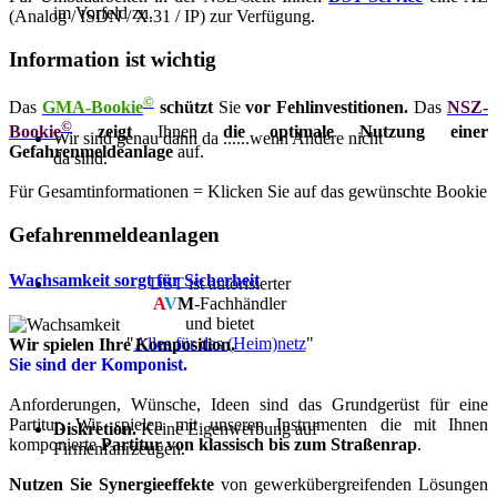
im Vorfeld zu.
(Analog / ISDN / X.31 / IP) zur Verfügung.
Information ist wichtig
©
Das
GMA-Bookie
schützt
Sie
vor Fehlinvestitionen.
Das
NSZ-
©
Bookie
zeigt
Ihnen
die optimale Nutzung einer
Wir sind genau dann da ......wenn Andere nicht
Gefahrenmeldeanlage
auf.
da sind.
Für Gesamtinformationen = Klicken Sie auf das gewünschte Bookie
Gefahrenmeldeanlagen
Wachsamkeit sorgt für Sicherheit
DST
ist autorisierter
A
V
M
-Fachhändler
und bietet
"
Alles für das (Heim)netz
"
Wir spielen Ihre Komposition.
Sie sind der Komponist.
Anforderungen, Wünsche, Ideen sind das Grundgerüst für eine
Partitur. Wir spielen mit unseren Instrumenten die mit Ihnen
Diskretion.
Keine Eigenwerbung auf
komponierte
Partitur von klassisch bis zum Straßenrap
.
Firmenfahrzeugen.
Nutzen Sie Synergieeffekte
von gewerkübergreifenden Lösungen