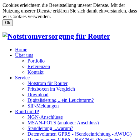
Cookies erleichtern die Bereitstellung unserer Dienste. Mit der
Nutzung unserer Dienste erklären Sie sich damit einverstanden, dass
wir Cookies verwenden.
Ok
Home
Über uns
Portfolio
Referenzen
Kontakt
Service
Notstrom für Router
Fritzboxen im Vergleich
Download
Digitalisierung ...ein Leuchtturm?
SIP-Meldungen
Rund um IP
NGN-Anschlüsse
MSAN-POTS (analoger Anschluss)
Standleitung ...warum?
Datenvolumen GPRS - [Sendeeinrichtung - AWUG)
Datenvolumen GPRS - NSZ/NSL (Empfänger)