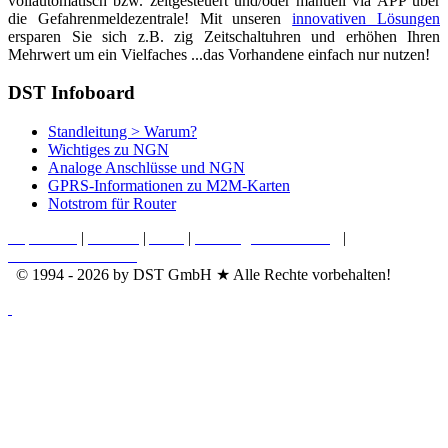
vollautomatisch bzw. zeitgesteuert und/oder manuell via APP über
die Gefahrenmeldezentrale! Mit unseren
innovativen Lösungen
ersparen Sie sich z.B. zig Zeitschaltuhren und erhöhen Ihren
Mehrwert um ein Vielfaches ...das Vorhandene einfach nur nutzen!
DST Infoboard
Standleitung > Warum?
Wichtiges zu NGN
Analoge Anschlüsse und NGN
GPRS-Informationen zu M2M-Karten
Notstrom für Router
Impressum
|
Kontakt
|
AGB
|
Nutzungsvereinbarung
|
Datenschutzerklärung
© 1994 - 2026 by DST GmbH ★ Alle Rechte vorbehalten!