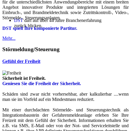
für die unterschiedlichsten Anwendungsbereiche mit einem breiten
Angebot innovativer Produkte und integrierten Lösungen für
Einbruch-, und Brandmeldetechnik sowie Zutrittskontroll-, Video-,
Störmelde-, Steuerungsanlagen.
DST
darf auf über 44 Jahre Branchenerfahrung
zurück blicken.
DST spielt Ihre komponierte Partitur.
Mehr...
Störmeldung/Steuerung
Gefühl der Freiheit
Sicherheit ist Freiheit.
Geniesen Sie die Freiheit der Sicherheit.
Schäden sind zwar nicht vorhersehbar, aber kalkulierbar ....wenn
man sie im Vorfeld auf ein Mindestmass reduziert.
Mit einer durchdachten Störmelde- und Steuerungstechnik als
Integrationsbaustein der Gefahrenmeldeanlage erleben Sie Ihre
Freizeit mit dem Gefühl der Sicherheit. Informationen erhalten Sie
z.B. via SMS, E-Mail oder von der Not- und Serviceleitstelle und
können z.B. über APP definierte Steuerungsfunktionen durchführen.