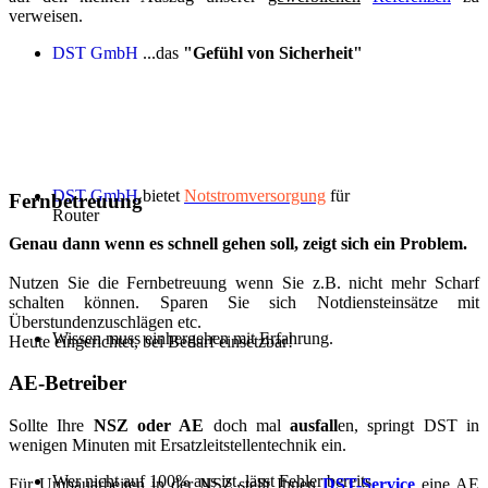
verweisen.
DST GmbH
...das
"Gefühl von Sicherheit"
DST GmbH
bietet
Notstromversorgung
für
Fernbetreuung
Router
Genau dann wenn es schnell gehen soll, zeigt sich ein Problem.
Nutzen Sie die Fernbetreuung wenn Sie z.B. nicht mehr Scharf
schalten können. Sparen Sie sich Notdiensteinsätze mit
Überstundenzuschlägen etc.
Wissen muss einhergehen mit Erfahrung.
Heute eingerichtet, bei Bedarf einsetzbar!
AE-Betreiber
Sollte Ihre
NSZ oder AE
doch mal
ausfall
en, springt DST in
wenigen Minuten mit Ersatzleitstellentechnik ein.
Wer nicht auf 100% aus ist, lässt Fehler bereits
Für Umbauarbeiten in der NSZ stellt Ihnen
DST-Service
eine AE