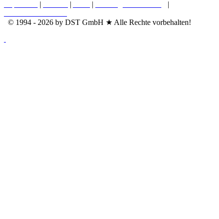
Impressum
|
Kontakt
|
AGB
|
Nutzungsvereinbarung
|
Datenschutzerklärung
© 1994 - 2026 by DST GmbH ★ Alle Rechte vorbehalten!