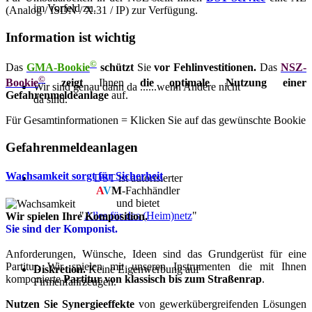
im Vorfeld zu.
(Analog / ISDN / X.31 / IP) zur Verfügung.
Information ist wichtig
©
Das
GMA-Bookie
schützt
Sie
vor Fehlinvestitionen.
Das
NSZ-
©
Bookie
zeigt
Ihnen
die optimale Nutzung einer
Wir sind genau dann da ......wenn Andere nicht
Gefahrenmeldeanlage
auf.
da sind.
Für Gesamtinformationen = Klicken Sie auf das gewünschte Bookie
Gefahrenmeldeanlagen
Wachsamkeit sorgt für Sicherheit
DST
ist autorisierter
A
V
M
-Fachhändler
und bietet
"
Alles für das (Heim)netz
"
Wir spielen Ihre Komposition.
Sie sind der Komponist.
Anforderungen, Wünsche, Ideen sind das Grundgerüst für eine
Partitur. Wir spielen mit unseren Instrumenten die mit Ihnen
Diskretion.
Keine Eigenwerbung auf
komponierte
Partitur von klassisch bis zum Straßenrap
.
Firmenfahrzeugen.
Nutzen Sie Synergieeffekte
von gewerkübergreifenden Lösungen