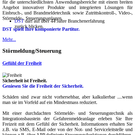
für die unterschiedlichsten Anwendungsbereiche mit einem breiten
Angebot innovativer Produkte und integrierten Lösungen für
Einbruch-, und Brandmeldetechnik sowie Zutrittskontroll-, Video-,
Störmelde-, Steuerungsanlagen.
DST
darf auf über 44 Jahre Branchenerfahrung
zurück blicken.
DST spielt Ihre komponierte Partitur.
Mehr...
Störmeldung/Steuerung
Gefühl der Freiheit
Sicherheit ist Freiheit.
Geniesen Sie die Freiheit der Sicherheit.
Schäden sind zwar nicht vorhersehbar, aber kalkulierbar ....wenn
man sie im Vorfeld auf ein Mindestmass reduziert.
Mit einer durchdachten Störmelde- und Steuerungstechnik als
Integrationsbaustein der Gefahrenmeldeanlage erleben Sie Ihre
Freizeit mit dem Gefühl der Sicherheit. Informationen erhalten Sie
z.B. via SMS, E-Mail oder von der Not- und Serviceleitstelle und
können z.B. über APP definierte Steuerungsfunktionen durchführen.