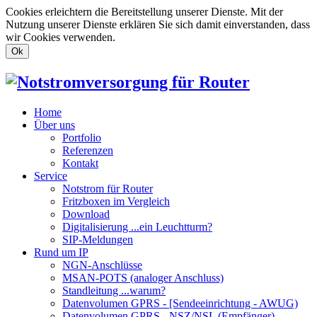
Cookies erleichtern die Bereitstellung unserer Dienste. Mit der
Nutzung unserer Dienste erklären Sie sich damit einverstanden, dass
wir Cookies verwenden.
Ok
Home
Über uns
Portfolio
Referenzen
Kontakt
Service
Notstrom für Router
Fritzboxen im Vergleich
Download
Digitalisierung ...ein Leuchtturm?
SIP-Meldungen
Rund um IP
NGN-Anschlüsse
MSAN-POTS (analoger Anschluss)
Standleitung ...warum?
Datenvolumen GPRS - [Sendeeinrichtung - AWUG)
Datenvolumen GPRS - NSZ/NSL (Empfänger)