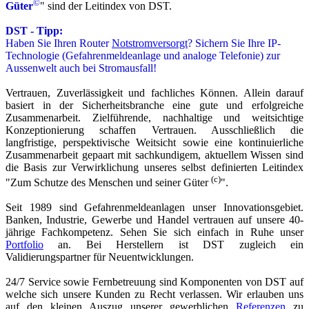
©
Güter
" sind der Leitindex von DST.
DST - Tipp:
Haben Sie Ihren Router
Notstromversorgt
? Sichern Sie Ihre IP-
Technologie (Gefahrenmeldeanlage und analoge Telefonie) zur
Aussenwelt auch bei Stromausfall!
Vertrauen, Zuverlässigkeit und fachliches Können. Allein darauf
basiert in der Sicherheitsbranche eine gute und erfolgreiche
Zusammenarbeit. Zielführende, nachhaltige und weitsichtige
Konzeptionierung schaffen Vertrauen. Ausschließlich die
langfristige, perspektivische Weitsicht sowie eine kontinuierliche
Zusammenarbeit gepaart mit sachkundigem, aktuellem Wissen sind
die Basis zur Verwirklichung unseres selbst definierten Leitindex
(c)
"Zum Schutze des Menschen und seiner Güter
".
Seit 1989 sind Gefahrenmeldeanlagen unser Innovationsgebiet.
Banken, Industrie, Gewerbe und Handel vertrauen auf unsere 40-
jährige Fachkompetenz. Sehen Sie sich einfach in Ruhe unser
Portfolio
an. Bei Herstellern ist DST zugleich ein
Validierungspartner für Neuentwicklungen.
24/7 Service sowie Fernbetreuung sind Komponenten von DST auf
welche sich unsere Kunden zu Recht verlassen. Wir erlauben uns
auf den kleinen Auszug unserer
gewerblichen
Referenzen
zu