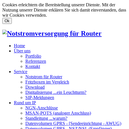
Cookies erleichtern die Bereitstellung unserer Dienste. Mit der
Nutzung unserer Dienste erklären Sie sich damit einverstanden, dass
wir Cookies verwenden.
Ok
Home
Über uns
Portfolio
Referenzen
Kontakt
Service
Notstrom für Router
Fritzboxen im Vergleich
Download
Digitalisierung ...ein Leuchtturm?
SIP-Meldungen
Rund um IP
NGN-Anschlüsse
MSAN-POTS (analoger Anschluss)
Standleitung ...warum?
Datenvolumen GPRS - [Sendeeinrichtung - AWUG)
Datenvolumen GPRS - NSZ/NSL (Empfänger)