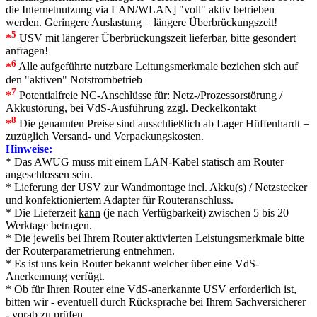
die Internetnutzung via LAN/WLAN] "voll" aktiv betrieben
werden. Geringere Auslastung = längere Überbrückungszeit!
5
*
USV mit längerer Überbrückungszeit lieferbar, bitte gesondert
anfragen!
6
*
Alle aufgeführte nutzbare Leitungsmerkmale beziehen sich auf
den "aktiven" Notstrombetrieb
7
*
Potentialfreie NC-Anschlüsse für: Netz-/Prozessorstörung /
Akkustörung, bei VdS-Ausführung zzgl. Deckelkontakt
8
*
Die genannten Preise sind ausschließlich ab Lager Hüffenhardt =
zuzüglich Versand- und Verpackungskosten.
Hinweise:
* Das AWUG muss mit einem LAN-Kabel statisch am Router
angeschlossen sein.
* Lieferung der USV zur Wandmontage incl. Akku(s) / Netzstecker
und konfektioniertem Adapter für Routeranschluss.
* Die Lieferzeit
kann
(je nach Verfügbarkeit) zwischen 5 bis 20
Werktage betragen.
* Die jeweils bei Ihrem Router aktivierten Leistungsmerkmale bitte
der Routerparametrierung entnehmen.
* Es ist uns kein Router bekannt welcher über eine VdS-
Anerkennung verfügt.
* Ob für Ihren Router eine VdS-anerkannte USV erforderlich ist,
bitten wir - eventuell durch Rücksprache bei Ihrem Sachversicherer
- vorab zu prüfen.