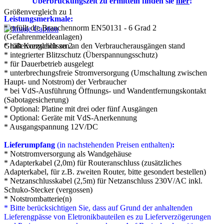
Überbrückungszeit zu ermitteln finden sie
hier
!
Größenvergleich zu 1
Leistungsmerkmale:
* erfüllt die Branchennorm EN50131 - 6 Grad 2
(Gefahrenmeldeanlagen)
Größenvergleich zu 2
* hält Kurzschlüssen an den Verbraucherausgängen stand
* integrierter Blitzschutz (Überspannungsschutz)
* für Dauerbetrieb ausgelegt
* unterbrechungsfreie Stromversorgung (Umschaltung zwischen
Haupt- und Notstrom) der Verbraucher
* bei VdS-Ausführung Öffnungs- und Wandentfernungskontakt
(Sabotagesicherung)
* Optional: Platine mit drei oder fünf Ausgängen
* Optional: Geräte mit VdS-Anerkennung
* Ausgangspannung 12V/DC
Lieferumpfang
(in nachstehenden Preisen enthalten)
:
* Notstromversorgung als Wandgehäuse
* Adapterkabel (2,0m) für Routeranschluss (zusätzliches
Adapterkabel, für z.B. zweiten Router, bitte gesondert bestellen)
* Netzanschlusskabel (2,5m) für Netzanschluss 230V/AC inkl.
Schuko-Stecker (vergossen)
* Notstrombatterie(n)
* Bitte berücksichtigen Sie, dass auf Grund der anhaltenden
Lieferengpässe von Eletronikbauteilen es zu Lieferverzögerungen