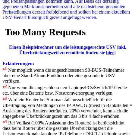
und Preisanpassungen kommen
kann
. Auf Basis der derzeitig
gegebenen Marktunsicherheiten sind alle nachstehend genannten
Preisstellungen derzeit freibleibend und sollten bei einem aktuellem
USV-Bedarf fürsorglich gezielt angefragt werden.
Einen Beispielrechner um die leistungsgerechte USV inkl.
Überbrückungszeit zu ermitteln finden sie
hier
!
Erläuterungen:
1
*
Nur möglich wenn die angeschlossenen S0-BUS-Teilnehmer
über eine Stand-Alone-Funktion oder eine gesonderte USV
verfügen.
2
*
Nur wenn die angeschlossenen Laptops/PCs/Switch/IP-Geräte
etc. über eine Batterie bzw. Notstromversorgung verfügen.
3
*
Wird ein Router bei Stromausfall ausschließlich für die
Übertragung von Meldungen des IP-AWUG (meist in Bankstellen =
Auslastung des Routers beträgt ca. 20%) verwendet, kann sich die
angegebene Überbrückungszeit um das 3 bis 4-fache erhöhen.
4
*
Bei Volllast (100% Auslastung des Routers) ist berücksichtigt,
dass beim Router über die gesamte Überbrückungszeit die
Leistungsmerkmale [analoge IP-Telefonie / DECT-Telefonie sowie