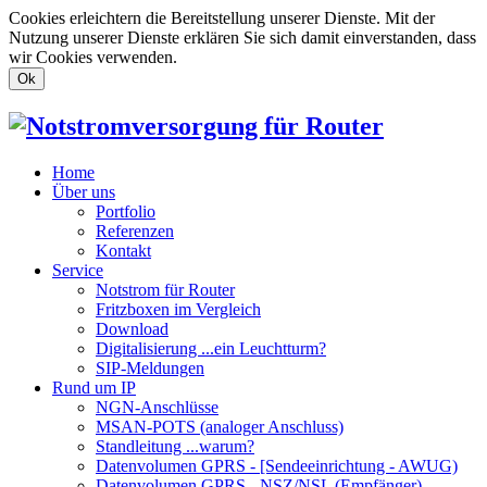
Cookies erleichtern die Bereitstellung unserer Dienste. Mit der
Nutzung unserer Dienste erklären Sie sich damit einverstanden, dass
wir Cookies verwenden.
Ok
Home
Über uns
Portfolio
Referenzen
Kontakt
Service
Notstrom für Router
Fritzboxen im Vergleich
Download
Digitalisierung ...ein Leuchtturm?
SIP-Meldungen
Rund um IP
NGN-Anschlüsse
MSAN-POTS (analoger Anschluss)
Standleitung ...warum?
Datenvolumen GPRS - [Sendeeinrichtung - AWUG)
Datenvolumen GPRS - NSZ/NSL (Empfänger)