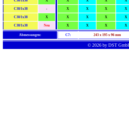
C38/1x38
X
X
X
X
X
C38/1x38
-
X
X
X
X
C38/1x38
X
X
X
X
X
C38/1x38
Neu
X
X
X
X
Abmessungen:
C7:
243 x 195 x 96 mm
© 2026 by DST Gm