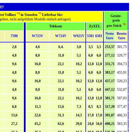
er
*4
*5
ei Volllast
in Stunden
Lieferbar für:
Geräte-
geben, nicht aufgeführte Modelle einfach anfragen)
preis
*8
pro Stück
Telekom
ZyXEL
Netto
Brutto
7590
W723V
W724V
W921V
5501
6501
€uro
€uro
2,8
4,6
6,4.
3,0
3,5
3,5
253,57
301,75
4,8
8,0
11,0
5,1
6,0
6,0
277,12
329,77
9,6
16,0
22,1
10,2
12,0
12,0
331,71
394,73
4,8
8,0
11,0
5,1
6,0
6,0
383,17
455,91
9,6
16,0
22,1
10,2
12,0
12,0
437,17
520,23
4,8
8,0
11,0
5,1
6,0
6,0
447,12
532,07
9,6
16,0
22,1
10,2
12,0
12,0
501,71
597,03
6,8
11,3
15,6
7,3
8,5
8,5
317,20
377,47
13,6
22,6
31,3
14,5
17,0
17,0
391,87
466,33
27,2
45,2
62,6
29,0
24,0
34,0
490,21
583,35