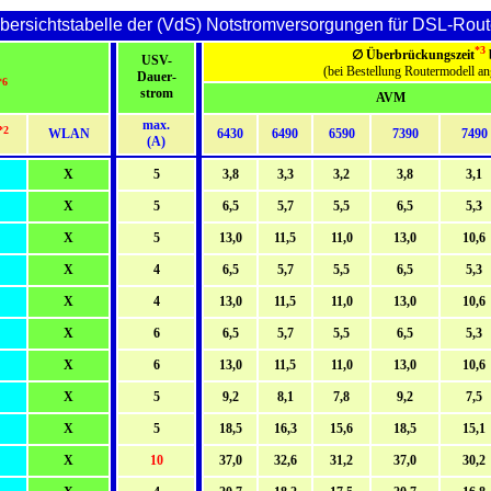
bersichtstabelle der (VdS) Notstromversorgungen für DSL-Rout
*3
∅ Überbrückungszeit
b
USV-
(bei Bestellung Routermodell an
Dauer-
*6
strom
AVM
max.
*2
WLAN
6430
6490
6590
7390
7490
(A)
X
5
3,8
3,3
3,2
3,8
3,1
X
5
6,5
5,7
5,5
6,5
5,3
X
5
13,0
11,5
11,0
13,0
10,6
X
4
6,5
5,7
5,5
6,5
5,3
X
4
13,0
11,5
11,0
13,0
10,6
X
6
6,5
5,7
5,5
6,5
5,3
X
6
13,0
11,5
11,0
13,0
10,6
X
5
9,2
8,1
7,8
9,2
7,5
X
5
18,5
16,3
15,6
18,5
15,1
X
10
37,0
32,6
31,2
37,0
30,2