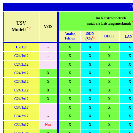
Ü
Im Notstrombetrieb
USV
nutzbare Leistungsmerkmale
VdS
*7
Modell
ISDN
Analog
DECT
LAN
*1
Telefon
(S0)
C7/1x7
-
X
X
X
X
C24/1x12
-
X
X
X
X
C24/2x12
-
X
X
X
X
C24/1x12
X
X
X
X
X
C24/2x12
X
X
X
X
X
C24/1x12
X
X
X
X
X
C24/2x12
X
X
X
X
X
C34/1x17
-
X
X
X
X
C34/2x17
-
X
X
X
X
C34/2x17
Neu
X
X
X
X