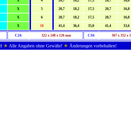
X
4
20,7
18,2
17,5
20,7
16,8
X
5
20,7
18,2
17,5
20,7
16,8
X
6
20,7
18,2
17,5
20,7
16,8
X
10
41,4
36,4
35,0
41,4
33,6
C24:
322 x 248 x 126 mm
C34:
367 x 352 x
★
★
bH
Alle Angaben ohne Gewähr!
Änderungen vorbehalten!