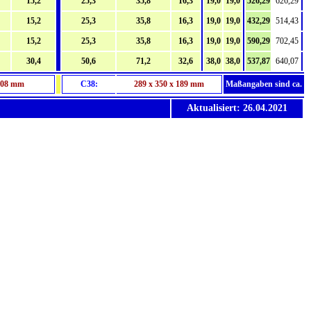
15,2
25,3
35,8
16,3
19,0
19,0
526,29
626,29
15,2
25,3
35,8
16,3
19,0
19,0
432,29
514,43
15,2
25,3
35,8
16,3
19,0
19,0
590,29
702,45
30,4
50,6
71,2
32,6
38,0
38,0
537,87
640,07
 108 mm
C38:
289 x 350 x 189 mm
Maßangaben sind ca.
Aktualisiert: 26.04.2021