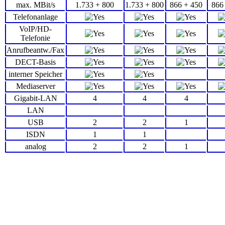
max. MBit/s
1.733 + 800
1.733 + 800
866 + 450
866
Telefonanlage
VoIP/HD-
Telefonie
Anrufbeantw./Fax
DECT-Basis
interner Speicher
Mediaserver
Gigabit-LAN
4
4
4
LAN
USB
2
2
1
ISDN
1
1
analog
2
2
1