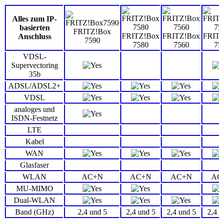
Alles zum IP-
basierten
FRITZ!Box
FRITZ!Box
FRITZ!Box
FRI
Anschluss
7590
7580
7560
7
VDSL-
Supervectoring
35b
ADSL/ADSL2+
VDSL
analoges und
ISDN-Festnetz
LTE
Kabel
WAN
Glasfaser
WLAN
AC+N
AC+N
AC+N
A
MU-MIMO
Dual-WLAN
Band (GHz)
2,4 und 5
2,4 und 5
2,4 und 5
2,4